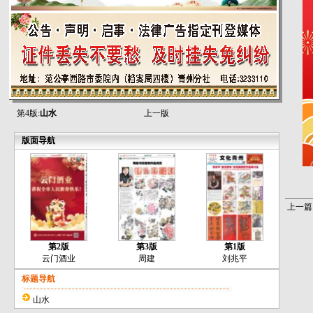
第4版:
山水
上一版
版面导航
上一篇
第2版
第3版
第1版
云门酒业
周建
刘兆平
标题导航
山水