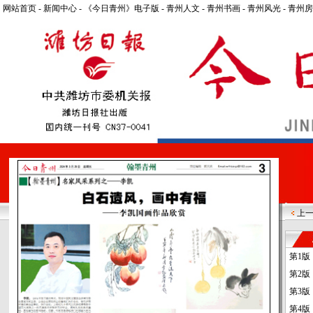
网站首页
-
新闻中心
-
《今日青州》电子版
-
青州人文
-
青州书画
-
青州风光
-
青州房
上
第1版
第2版
第3版
第4版