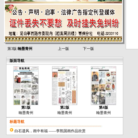
第3版:
翰墨青州
上一版
下一版
版面导航
第1版
第2版
第4版
翰墨青州
翰墨青州
翰墨青州
标题导航
白石遗风，画中有福 ——李凯国画作品欣赏